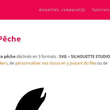
Actualités, comparatifs
Tutoriels
Pêche
 la pêche
déclinés en 3 formats :
SVG
+
SILHOUETTE STUDI
ckers
, de
personnaliser vos tissus en y posant du flex
ou de