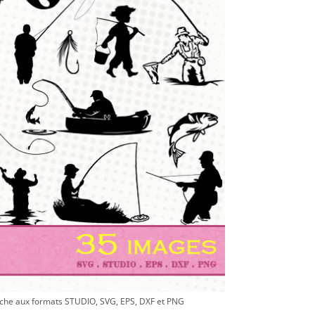
che aux formats STUDIO, SVG, EPS, DXF et PNG