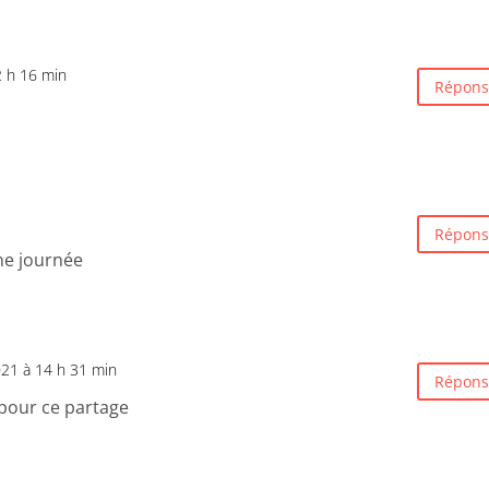
2 h 16 min
Répons
Répons
ne journée
021 à 14 h 31 min
Répons
pour ce partage