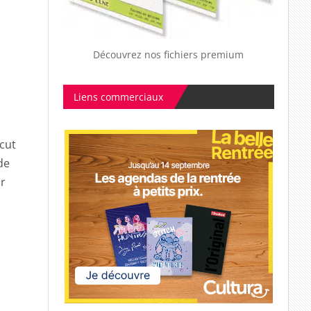
Découvrez nos fichiers premium
Liens commerciaux
icut
de
ir