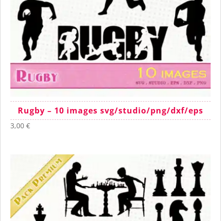
Rugby – 10 images svg/studio/png/dxf/eps
3,00
€