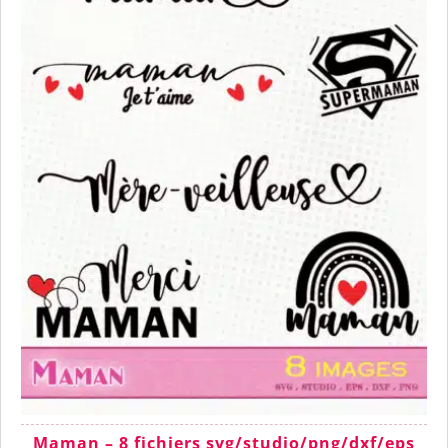
Maman – 8 fichiers svg/studio/png/dxf/eps