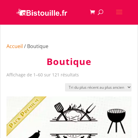
Accueil
/ Boutique
Boutique
Trié
Affichage de 1–60 sur 121 résultats
du
plus
récent
au
plus
ancien