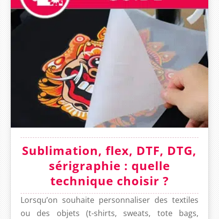
Sublimation, flex, DTF, DTG,
sérigraphie : quelle
technique choisir ?
Lorsqu’on souhaite personnaliser des textiles
ou des objets (t-shirts, sweats, tote bags,