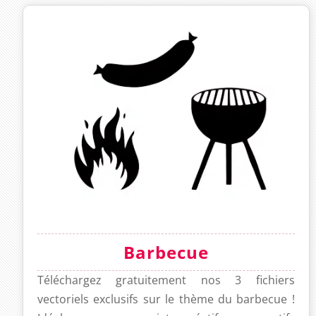
Barbecue
Téléchargez gratuitement nos 3 fichiers
vectoriels exclusifs sur le thème du barbecue !