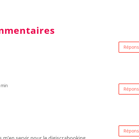
mmentaires
Répons
 min
Répons
Répons
s m’en servir pour le digiscrabooking