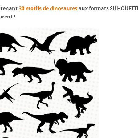
ntenant
30 motifs de dinosaures
aux formats SILHOUETT
arent !