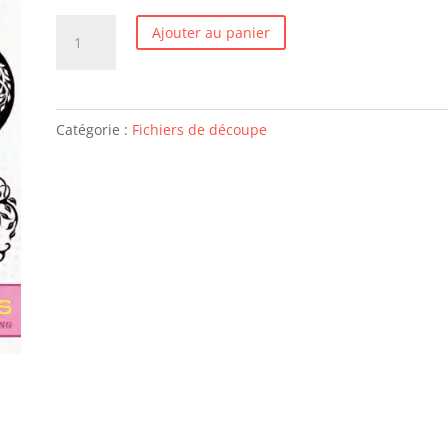
quantité
Ajouter au panier
de
Arbres
de
Catégorie :
Fichiers de découpe
vie
-
10
images
svg/studio/png/dxf/eps