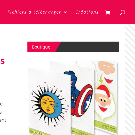
Fichiers à télécharger
Créations
Boutique
es
s
me
s
ent