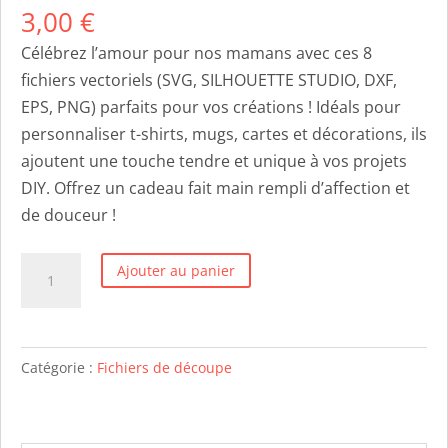
3,00
€
Célébrez l’amour pour nos mamans avec ces 8
fichiers vectoriels (SVG, SILHOUETTE STUDIO, DXF,
EPS, PNG) parfaits pour vos créations ! Idéals pour
personnaliser t-shirts, mugs, cartes et décorations, ils
ajoutent une touche tendre et unique à vos projets
DIY. Offrez un cadeau fait main rempli d’affection et
de douceur !
quantité
Ajouter au panier
de
Maman
-
Catégorie :
Fichiers de découpe
8
fichiers
svg/studio/png/dxf/eps