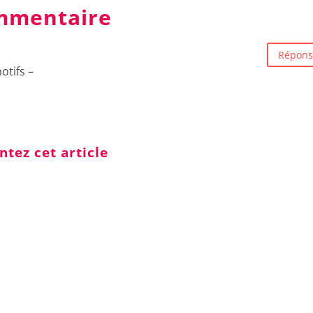
mmentaire
Répons
otifs –
ez cet article