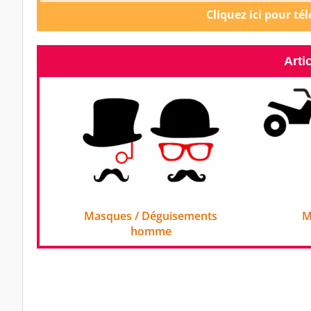
Cliquez ici pour té
Arti
Masques / Déguisements
M
homme