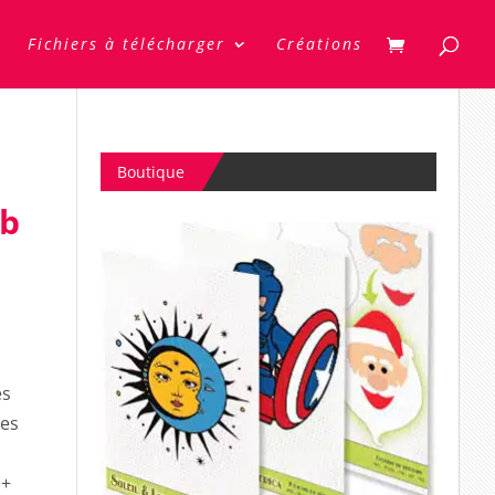
Fichiers à télécharger
Créations
Boutique
éb
s
es
mes
 +