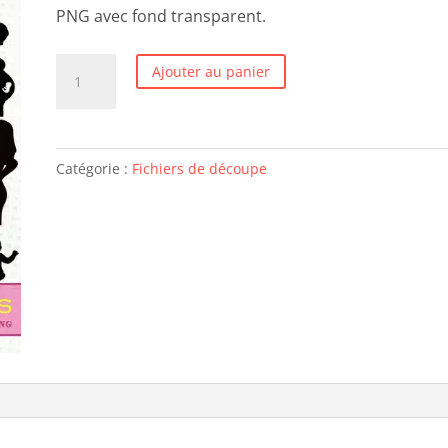
PNG avec fond transparent.
quantité
Ajouter au panier
de
Grossesse/Naissance/Bébés
-
Catégorie :
Fichiers de découpe
50
images
svg/studio/png/dxf/eps