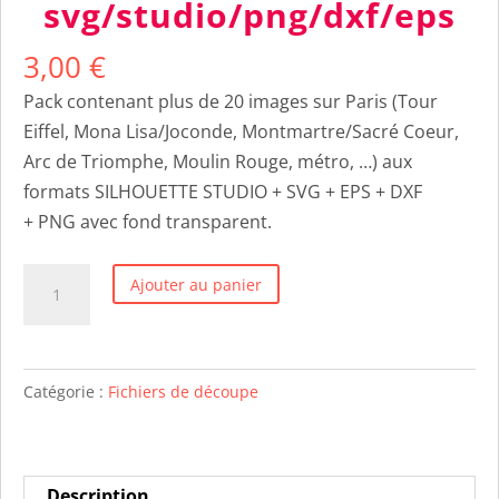
svg/studio/png/dxf/eps
3,00
€
Pack contenant plus de 20 images sur Paris (Tour
Eiffel, Mona Lisa/Joconde, Montmartre/Sacré Coeur,
Arc de Triomphe, Moulin Rouge, métro, …) aux
formats SILHOUETTE STUDIO + SVG + EPS + DXF
+ PNG avec fond transparent.
quantité
Ajouter au panier
de
Paris/Tour
Eiffel
Catégorie :
Fichiers de découpe
-
20
images
svg/studio/png/dxf/eps
Description