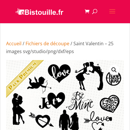
Accueil
/
Fichiers de découpe
/ Saint Valentin – 25
images svg/studio/png/dxf/eps