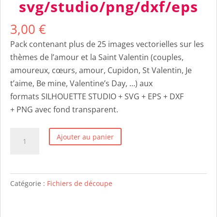
svg/studio/png/dxf/eps
3,00
€
Pack contenant plus de 25 images vectorielles sur les
thèmes de l’amour et la Saint Valentin (couples,
amoureux, cœurs, amour, Cupidon, St Valentin, Je
t’aime, Be mine, Valentine’s Day, …) aux
formats SILHOUETTE STUDIO + SVG + EPS + DXF
+ PNG avec fond transparent.
quantité
Ajouter au panier
de
Saint
Valentin
Catégorie :
Fichiers de découpe
-
25
images